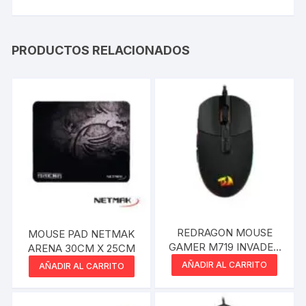
PRODUCTOS RELACIONADOS
REDRAGON MOUSE
MOUSE PAD NETMAK
GAMER M719 INVADER
ARENA 30CM X 25CM
RGB USB 10000DPI 8
AÑADIR AL CARRITO
AÑADIR AL CARRITO
BOTONES