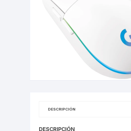
Gabinetes
Router-Exte
Coolers
Fuentes
Procesado
Adaptador
Microfonos
CPU armad
DESCRIPCIÓN
Monitores
DESCRIPCIÓN
MOTHERB