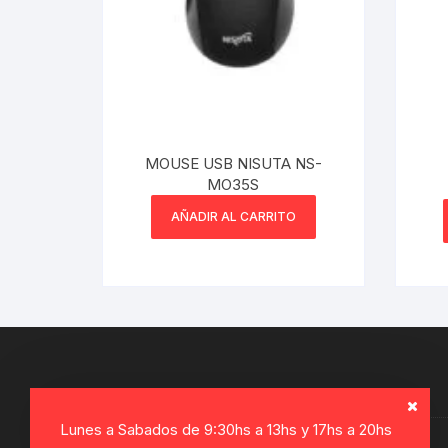
MOUSE USB NISUTA NS-
MO35S
AÑADIR AL CARRITO
Lunes a Sabados de 9:30hs a 13hs y 17hs a 20hs