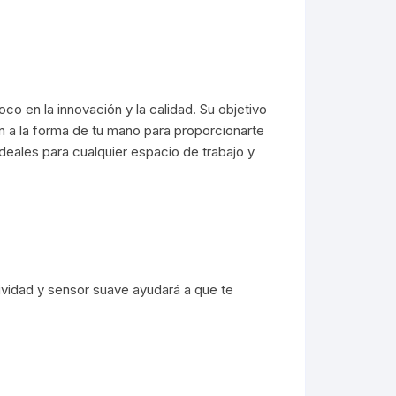
 USB
Tintas
Reflectores Led
Soportes
ios
Luz de emergencia
Tv Box / Controles
ning iphone
o en la innovación y la calidad. Su objetivo
Linternas
Smartwatch
 a la forma de tu mano para proporcionarte
tipo c
deales para cualquier espacio de trabajo y
Lamparas y Tiras LED
Relojes a pila
Accesorios bici/moto
Accesorios Auto
Stereo/MP
Iluminación RGB
Reloj de pared
Soportes/H
Trípodes /Aro Led
Despertadores
tividad y sensor suave ayudará a que te
Cargadores
Carteles Led
Cargadores Smartwatch
Otros