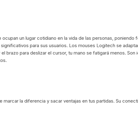
Cargadores Micro
Pilas-Baterias
Cargadores Tipo C
Consolas/accesor
Cables USB a Light
ocupan un lugar cotidiano en la vida de las personas, poniendo foc
Ram
Relojes
ignificativos para sus usuarios. Los mouses Logitech se adaptan
Cables Lightning a 
 brazo para deslizar el cursor, tu mano se fatigará menos. Son i
/micro usb
C
Artículos Varios
tos.
 /Placas de sonido
igo de Barra
e marcar la diferencia y sacar ventajas en tus partidas. Su conec