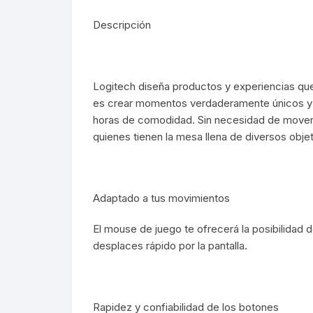
Descripción
Webcam
Hub USB
Logitech diseña productos y experiencias que 
Memorias 
es crear momentos verdaderamente únicos y s
horas de comodidad. Sin necesidad de mover el
Joystick P
quienes tienen la mesa llena de diversos obje
Caddy disk
Adaptado a tus movimientos
Lector Cod
El mouse de juego te ofrecerá la posibilidad d
Otros
desplaces rápido por la pantalla.
Rapidez y confiabilidad de los botones