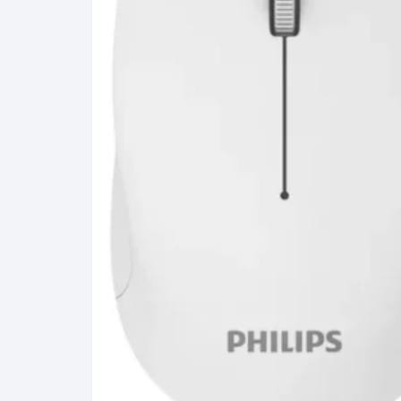
Gabinetes
Router-Exte
Coolers
Fuentes
Procesado
Adaptador
Microfonos
CPU armad
Monitores
MOTHERB