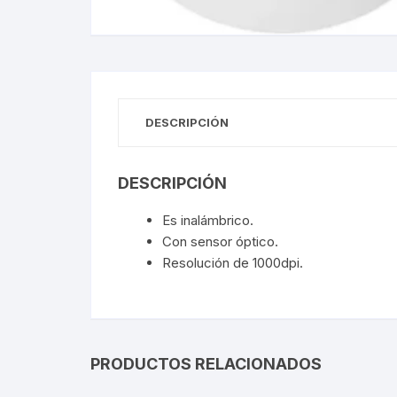
Webcam
Hub USB
DESCRIPCIÓN
Memorias 
Joystick P
DESCRIPCIÓN
Caddy disk
Es inalámbrico.
Con sensor óptico.
Lector Cod
Resolución de 1000dpi.
Otros
PRODUCTOS RELACIONADOS