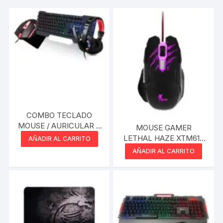
COMBO TECLADO
MOUSE / AURICULAR Y
MOUSE GAMER
PAD 4 EN 1 RGB
LETHAL HAZE XTM610
AÑADIR AL CARRITO
XTECH
AÑADIR AL CARRITO