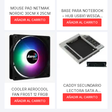
MOUSE PAD NETMAK
BASE PARA NOTEBOOK
NORDIC 30CM X 25CM
– HUB USBX1 WESDAR
AÑADIR AL CARRITO
COOLER PAD
AÑADIR AL CARRITO
CADDY SECUNDARIO
COOLER AEROCOOL
LECTORA SATA A
FAN FROST 12 FRGB
DISCO SATA 2.5 12.7MM
AÑADIR AL CARRITO
AÑADIR AL CARRITO