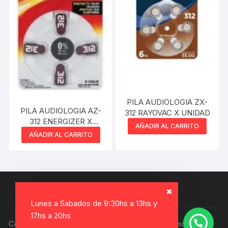
PILA AUDIOLOGIA ZX-
PILA AUDIOLOGIA AZ-
312 RAYOVAC X UNIDAD
312 ENERGIZER X
AÑADIR AL CARRITO
UNIDAD
AÑADIR AL CARRITO
Lunes a Sabados de 9:30hs a 13hs y
17hs a 20hs
Copyright © 2026, Electro Gamer. Todos los derechos