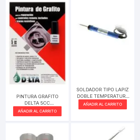
SOLDADOR TIPO LAPIZ
DOBLE TEMPERATURA
PINTURA GRAFITO
30W/130W
DELTA 5CC
AÑADIR AL CARRITO
REPARACION DE
AÑADIR AL CARRITO
CONTROLES