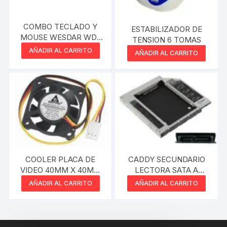
COMBO TECLADO Y
ESTABILIZADOR DE
MOUSE WESDAR WD-
TENSION 6 TOMAS
KM5-BL
AÑADIR AL CARRITO
AÑADIR AL CARRITO
COOLER PLACA DE
CADDY SECUNDARIO
VIDEO 40MM X 40MM
LECTORA SATA A
X 10MM 12V 0.06A
DISCO SATA 2.5 12.7MM
AÑADIR AL CARRITO
AÑADIR AL CARRITO