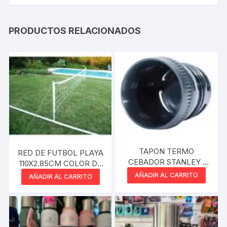
PRODUCTOS RELACIONADOS
TAPON TERMO
RED DE FUTBOL PLAYA
CEBADOR STANLEY /
110X2.85CM COLOR DE
KUSHIRO –
RIVER
AÑADIR AL CARRITO
AÑADIR AL CARRITO
ALTERNATIVOS
BLISTER STANLEY