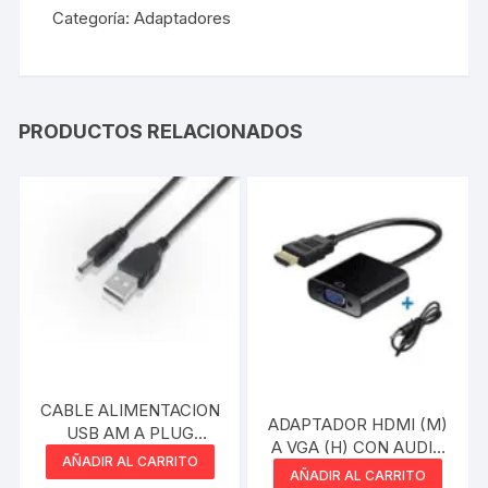
Categoría:
Adaptadores
PRODUCTOS RELACIONADOS
CABLE ALIMENTACION
ADAPTADOR HDMI (M)
USB AM A PLUG
A VGA (H) CON AUDIO
1.35MM DE 0.80MM
AÑADIR AL CARRITO
NEGRO BLISTER SIN
AÑADIR AL CARRITO