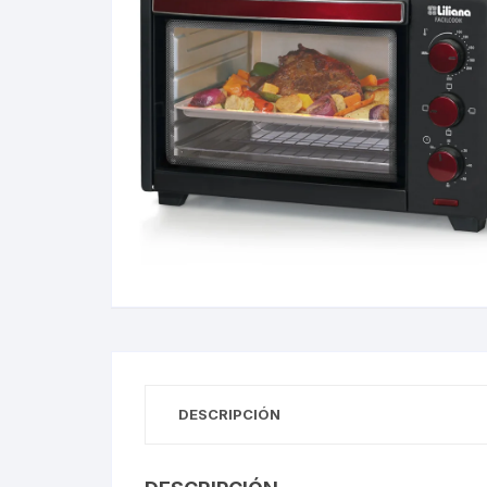
Gabinetes
Router-Exte
Coolers
Fuentes
Procesado
Adaptador
Microfonos
CPU armad
DESCRIPCIÓN
Monitores
MOTHERB