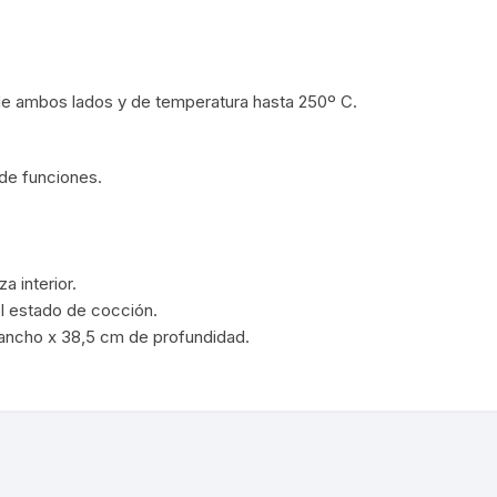
Cargadores Micro
Pilas-Baterias
Cargadores Tipo C
e ambos lados y de temperatura hasta 250º C.
Consolas/accesor
Cables USB a Light
Ram
Relojes
de funciones.
Cables Lightning a 
/micro usb
C
Artículos Varios
 /Placas de sonido
a interior.
del estado de cocción.
igo de Barra
 ancho x 38,5 cm de profundidad.