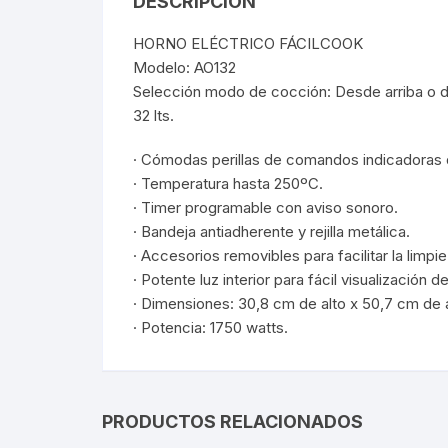
DESCRIPCIÓN
HORNO ELÉCTRICO FÁCILCOOK
Webcam
Modelo: AO132
Selección modo de cocción: Desde arriba o d
Hub USB
32 lts.
Memorias 
· Cómodas perillas de comandos indicadoras 
· Temperatura hasta 250ºC.
Joystick P
· Timer programable con aviso sonoro.
· Bandeja antiadherente y rejilla metálica.
Caddy disk
· Accesorios removibles para facilitar la limpiez
· Potente luz interior para fácil visualización 
Lector Cod
· Dimensiones: 30,8 cm de alto x 50,7 cm de
· Potencia: 1750 watts.
Otros
PRODUCTOS RELACIONADOS