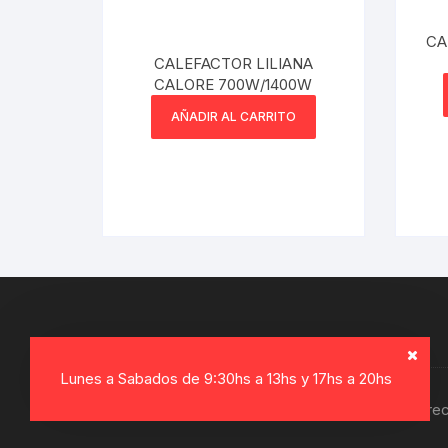
CA
CALEFACTOR LILIANA
CALORE 700W/1400W
AÑADIR AL CARRITO
Lunes a Sabados de 9:30hs a 13hs y 17hs a 20hs
Copyright © 2026, Electro Gamer. Todos los dere