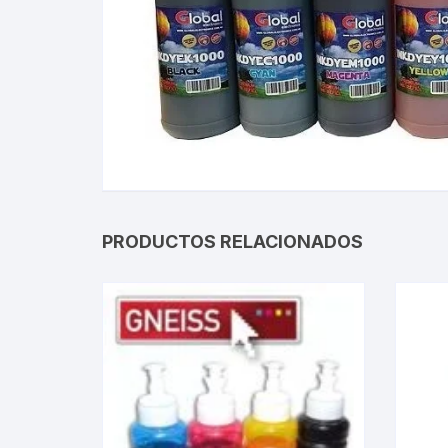
Gabinetes
Router-Exte
Coolers
Fuentes
Procesado
PRODUCTOS RELACIONADOS
Adaptador
Microfonos
CPU armad
Monitores
MOTHERB