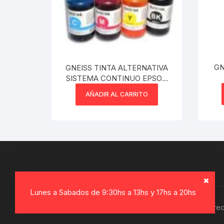
Webcam
Hub USB
GN
GNEISS TINTA ALTERNATIVA
Memorias 
SISTEMA CONTINUO EPSON
70 ML L SERIES T664 LIGHT
AÑADIR AL CARRITO
Joystick P
CYAN
Caddy disk
Lector Cod
Otros
Lunes a Sabados de 9:30hs a 13hs y 17hs a 20hs
Copyright © 2026, Electro Gamer. Todos los dere