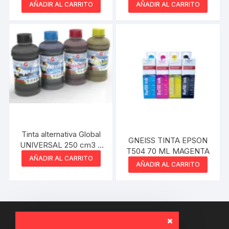
CONTINUO Serie T
Magenta
AÑADIR AL CARRITO
AÑADIR AL CARRITO
Magenta 50 cm3
Tinta alternativa Global
GNEISS TINTA EPSON
UNIVERSAL 250 cm3 –
T504 70 ML MAGENTA
Light Magenta
AÑADIR AL CARRITO
AÑADIR AL CARRITO