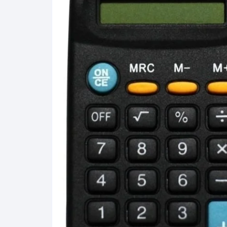
Gabinetes
Router-Exte
Coolers
Fuentes
Procesado
Adaptador
Microfonos
CPU armad
Monitores
MOTHERB