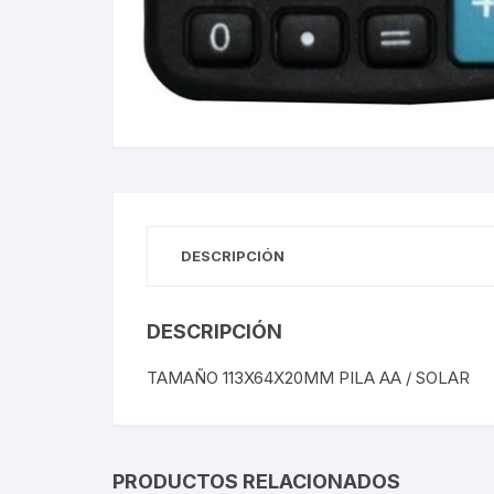
Webcam
Hub USB
Memorias 
Joystick P
DESCRIPCIÓN
Caddy disk
Lector Cod
DESCRIPCIÓN
Otros
TAMAÑO 113X64X20MM PILA AA / SOLAR
PRODUCTOS RELACIONADOS