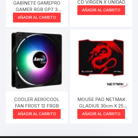
CD VIRGEN X UNIDAD
GABINETE GAMEPRO
GAMER RGB GP7 3
AÑADIR AL CARRITO
COOLER 120MM VIDRIO
AÑADIR AL CARRITO
TEMPLADO
COOLER AEROCOOL
MOUSE PAD NETMAK
FAN FROST 12 FRGB
GLADIUS 30cm X 25
CM
AÑADIR AL CARRITO
AÑADIR AL CARRITO