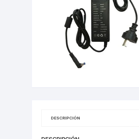
Gabinetes
Router-Exte
Coolers
Fuentes
Procesado
Adaptador
Microfonos
CPU armad
DESCRIPCIÓN
Monitores
MOTHERB