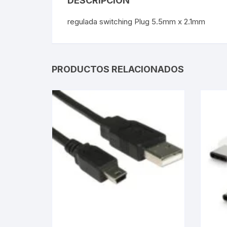
DESCRIPCIÓN
regulada switching Plug 5.5mm x 2.1mm
Webcam
Hub USB
PRODUCTOS RELACIONADOS
Memorias 
Joystick P
Caddy disk
Lector Cod
Otros