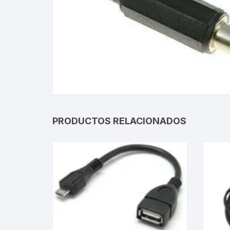
Gabinetes
Router-Exte
Coolers
Fuentes
Procesado
PRODUCTOS RELACIONADOS
Adaptador
Microfonos
CPU armad
Monitores
MOTHERB