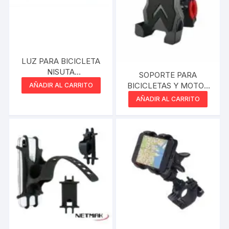
LUZ PARA BICICLETA
NISUTA
SOPORTE PARA
MULTIFUNCION
BICICLETAS Y MOTOS
AÑADIR AL CARRITO
NSLIB1W
LETS
AÑADIR AL CARRITO