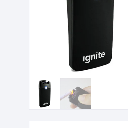
Gabinetes
Router-Exte
Coolers
Fuentes
Procesado
Adaptador
Microfonos
CPU armad
Monitores
MOTHERB