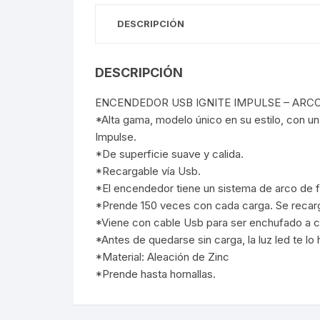
DESCRIPCIÓN
Webcam
Hub USB
DESCRIPCIÓN
ENCENDEDOR USB IGNITE IMPULSE – ARC
Memorias 
*Alta gama, modelo único en su estilo, con un 
Impulse.
Joystick P
*De superficie suave y calida.
*Recargable vía Usb.
Caddy disk
*El encendedor tiene un sistema de arco de fu
*Prende 150 veces con cada carga. Se recar
Lector Cod
*Viene con cable Usb para ser enchufado a cu
*Antes de quedarse sin carga, la luz led te lo 
Otros
*Material: Aleación de Zinc
*Prende hasta hornallas.