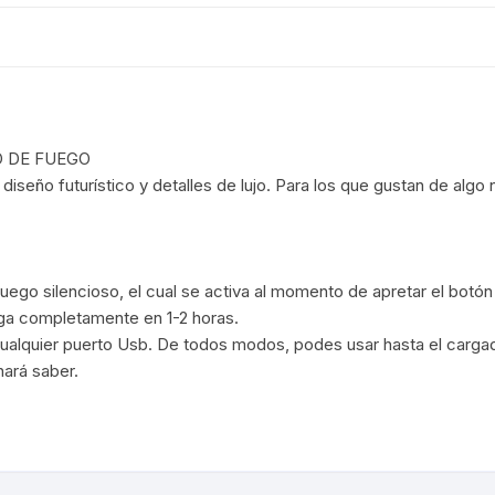
Cargadores Micro
Pilas-Baterias
Cargadores Tipo C
Consolas/accesor
Cables USB a Light
O DE FUEGO
Ram
Relojes
Cables Lightning a 
diseño futurístico y detalles de lujo. Para los que gustan de alg
/micro usb
C
Artículos Varios
 /Placas de sonido
ego silencioso, el cual se activa al momento de apretar el botón 
ga completamente en 1-2 horas.
igo de Barra
alquier puerto Usb. De todos modos, podes usar hasta el cargado
hará saber.