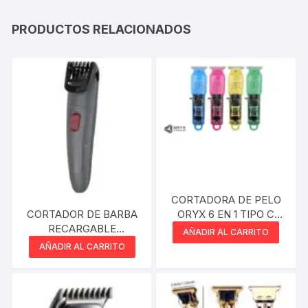
PRODUCTOS RELACIONADOS
CORTADORA DE PELO
CORTADOR DE BARBA
ORYX 6 EN 1 TIPO C
RECARGABLE
INALAMBRICA VARIOS
AÑADIR AL CARRITO
REMINGTON
COLORES
AÑADIR AL CARRITO