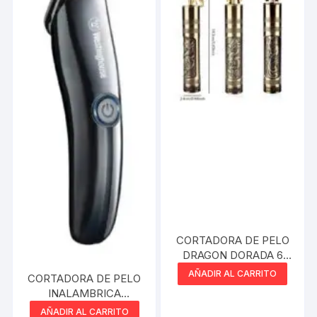
CORTADORA DE PELO
DRAGON DORADA 6
ACC PATILLERA
AÑADIR AL CARRITO
CORTADORA DE PELO
RECARGABLE
INALAMBRICA
WESTINGHOUSE
AÑADIR AL CARRITO