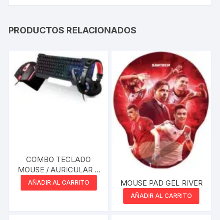
PRODUCTOS RELACIONADOS
COMBO TECLADO
MOUSE / AURICULAR Y
PAD 4 EN 1 RGB
MOUSE PAD GEL RIVER
AÑADIR AL CARRITO
AÑADIR AL CARRITO