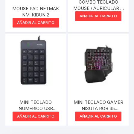
COMBO TECLADO
MOUSE / AURICULAR Y
MOUSE PAD NETMAK
PAD 4 EN 1 RGB
NM-KIBUN 2
AÑADIR AL CARRITO
AÑADIR AL CARRITO
MINI TECLADO
MINI TECLADO GAMER
NUMERICO USB
NISUTA RGB 35
NETMAK
TECLAS
AÑADIR AL CARRITO
AÑADIR AL CARRITO