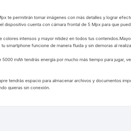
Cargadores Micro
Pilas-Baterias
px te permitirán tomar imágenes con más detalles y lograr efec
Cargadores Tipo C
 dispositivo cuenta con cámara frontal de 5 Mpx para que puedas
Consolas/accesor
Cables USB a Light
 de colores intensos y mayor nitidez en todos tus contenidos.Mayo
Ram
Relojes
 smartphone funcione de manera fluida y sin demoras al realizar d
Cables Lightning a 
/micro usb
C
Artículos Varios
e 5000 mAh tendrás energía por mucho más tiempo para jugar, ver s
 /Placas de sonido
pre tendrás espacio para almacenar archivos y documentos impor
igo de Barra
ndo quieras sin conexión.