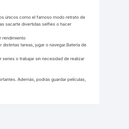
 USB
Tintas
Reflectores Led
Soportes
tos únicos como el famoso modo retrato de
 sacarte divertidas selfies o hacer
ios
Luz de emergencia
Tv Box / Controles
ning iphone
r rendimiento
Linternas
Smartwatch
istintas tareas, jugar o navegar.Batería de
tipo c
Lamparas y Tiras LED
Relojes a pila
Accesorios bici/moto
eries o trabajar sin necesidad de realizar
Accesorios Auto
Stereo/MP
Iluminación RGB
Reloj de pared
tantes. Además, podrás guardar películas,
Soportes/H
Trípodes /Aro Led
Despertadores
Cargadores
Carteles Led
Cargadores Smartwatch
Otros