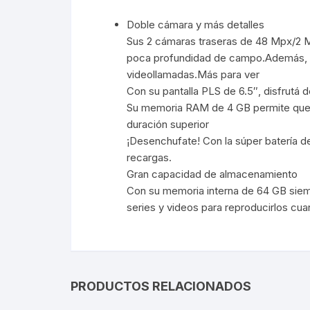
Doble cámara y más detalles
Webcam
Sus 2 cámaras traseras de 48 Mpx/2 M
poca profundidad de campo.Además, el
Hub USB
videollamadas.Más para ver
Con su pantalla PLS de 6.5″, disfrutá
Memorias 
Su memoria RAM de 4 GB permite que tu
duración superior
Joystick P
¡Desenchufate! Con la súper batería d
recargas.
Caddy disk
Gran capacidad de almacenamiento
Con su memoria interna de 64 GB siem
Lector Cod
series y videos para reproducirlos cua
Otros
PRODUCTOS RELACIONADOS