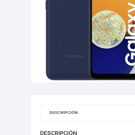
Gabinetes
Router-Exte
Coolers
Fuentes
Procesado
Adaptador
Microfonos
CPU armad
DESCRIPCIÓN
Monitores
DESCRIPCIÓN
MOTHERB