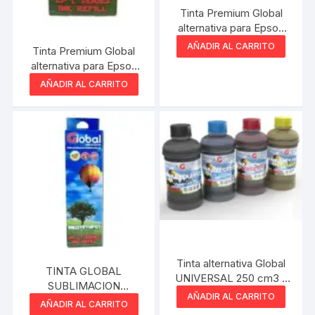
Tinta Premium Global
alternativa para Epson
serie L T664 Negro 70
AÑADIR AL CARRITO
Tinta Premium Global
cm3
alternativa para Epson
serie L T664 70 cm3
AÑADIR AL CARRITO
AMARILLO
Tinta alternativa Global
TINTA GLOBAL
UNIVERSAL 250 cm3 –
SUBLIMACION
Light Cyan
AÑADIR AL CARRITO
PREMIUM AMARILLO
AÑADIR AL CARRITO