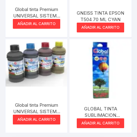
Global tinta Premium
GNEISS TINTA EPSON
UNIVERSAL SISTEMA
T504 70 ML CYAN
CONTINUO Serie T
AÑADIR AL CARRITO
AÑADIR AL CARRITO
black negro 100 cm3
Global tinta Premium
GLOBAL TINTA
UNIVERSAL SISTEMA
SUBLIMACION
CONTINUO Serie T
AÑADIR AL CARRITO
PREMIUM MAGENTA
AÑADIR AL CARRITO
Yellow Amarillo 50 cm3
BOTELLA 100 CM3