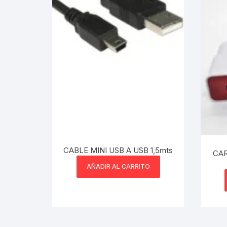
Webcam
Hub USB
Memorias 
Joystick P
Caddy disk
Lector Cod
CABLE MINI USB A USB 1,5mts
CAR
AÑADIR AL CARRITO
Otros