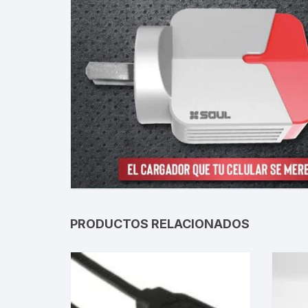
Gabinetes
Router-Exte
Coolers
Fuentes
Procesado
Adaptador
Microfonos
PRODUCTOS RELACIONADOS
CPU armad
Monitores
MOTHERB