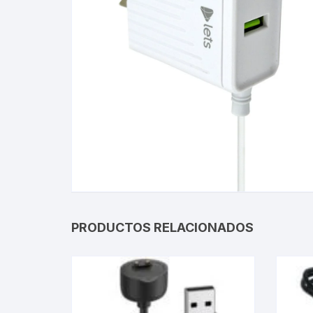
Gabinetes
Router-Exte
Coolers
Fuentes
Procesado
Adaptador
Microfonos
PRODUCTOS RELACIONADOS
CPU armad
Monitores
MOTHERB