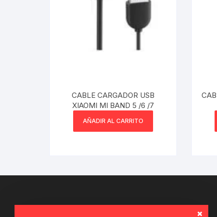
Webcam
Hub USB
Memorias 
Joystick P
CABLE CARGADOR USB
CAB
XIAOMI MI BAND 5 /6 /7
Caddy disk
AÑADIR AL CARRITO
Lector Cod
Otros