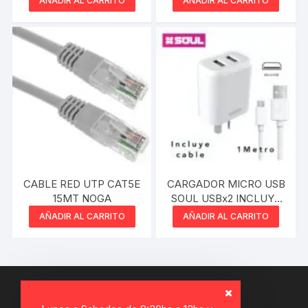
AÑADIR AL CARRITO
AÑADIR AL CARRITO
CABLE RED UTP CAT5E
CARGADOR MICRO USB
15MT NOGA
SOUL USBx2 INCLUYE
CABLE 2.4A
AÑADIR AL CARRITO
AÑADIR AL CARRITO