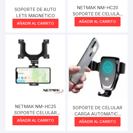
NETMAK NM-HC20
SOPORTE DE AUTO
SOPORTE DE CELULAR
LETS MAGNETICO
EXTENSIBLE CON
AÑADIR AL CARRITO
AÑADIR AL CARRITO
VENTOSA HOLDER
NETMAK NM-HC25
SOPORTE DE CELULAR
SOPORTE CELULAR
CARGA AUTOMATICA
PARA ESPEJO
DINAX
AÑADIR AL CARRITO
AÑADIR AL CARRITO
RETROVISOR HOLDER