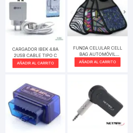
FUNDA CELULAR CELL
CARGADOR IBEK 4.8A
BAG AUTOMÓVIL
2USB CABLE TIPO C
MULTI USO SIGNO
AÑADIR AL CARRITO
AÑADIR AL CARRITO