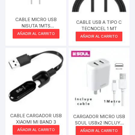
CABLE MICRO USB
CABLE USB A TIPO C
NISUTA 1MTS
TECNOCEL 1 MT
REFORZADO
AÑADIR AL CARRITO
AÑADIR AL CARRITO
CABLE CARGADOR USB
CARGADOR MICRO USB
XIAOMI MI BAND 3
SOUL USBx2 INCLUYE
CABLE 2.4A
AÑADIR AL CARRITO
AÑADIR AL CARRITO