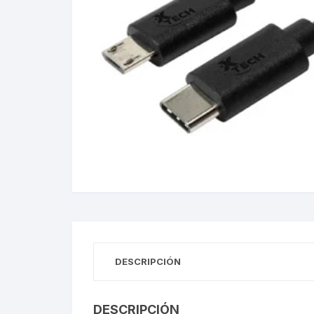
Gabinetes
Router-Exte
Coolers
Fuentes
Procesado
Adaptador
Microfonos
CPU armad
DESCRIPCIÓN
Monitores
DESCRIPCIÓN
MOTHERB