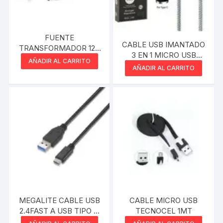
FUENTE
CABLE USB IMANTADO
TRANSFORMADOR 12V
3 EN 1 MICRO USB
2A PLUG 2.1MM
AÑADIR AL CARRITO
LIGHTNING IPHONE
MAXPOWER
AÑADIR AL CARRITO
TIPO C
MEGALITE CABLE USB
CABLE MICRO USB
2.4FAST A USB TIPO C
TECNOCEL 1MT
1.5 MTS