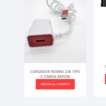
Webcam
Hub USB
Memorias 
Joystick P
Caddy disk
Lector Cod
CARGADOR KOSMO 2.1A TIPO
C CARGA RÁPIDA
Otros
AÑADIR AL CARRITO