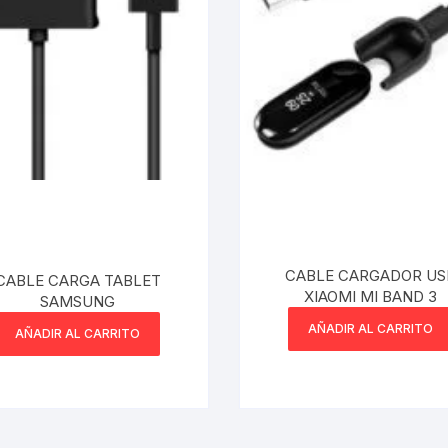
Cargadores Micro
Pilas-Baterias
Cargadores Tipo C
Consolas/accesor
Cables USB a Light
Ram
Relojes
Cables Lightning a 
/micro usb
C
Artículos Varios
 /Placas de sonido
CABLE CARGADOR US
CABLE CARGA TABLET
igo de Barra
XIAOMI MI BAND 3
SAMSUNG
AÑADIR AL CARRITO
AÑADIR AL CARRITO