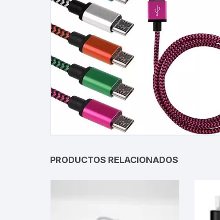
Gabinetes
Router-Exte
Coolers
Fuentes
Procesado
Adaptador
Microfonos
PRODUCTOS RELACIONADOS
CPU armad
Monitores
MOTHERB