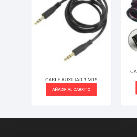
Webcam
Hub USB
Memorias 
Joystick P
CA
Caddy disk
CABLE AUXILIAR 3 MTS
Lector Cod
AÑADIR AL CARRITO
Otros