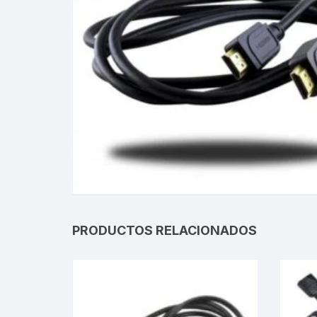
Gabinetes
Router-Exte
Coolers
Fuentes
Procesado
Adaptador
Microfonos
PRODUCTOS RELACIONADOS
CPU armad
Monitores
MOTHERB