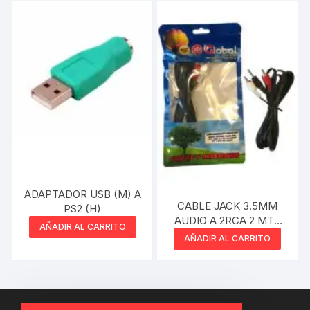
ADAPTADOR USB (M) A
CABLE JACK 3.5MM
PS2 (H)
AUDIO A 2RCA 2 MTS
AÑADIR AL CARRITO
NETMAK
AÑADIR AL CARRITO