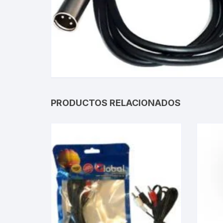
Gabinetes
Router-Exte
Coolers
Fuentes
PRODUCTOS RELACIONADOS
Procesado
Adaptador
Microfonos
CPU armad
Monitores
MOTHERB