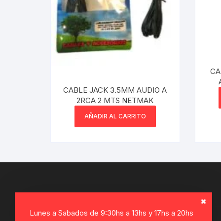
Webcam
Hub USB
Memorias 
CA
CABLE JACK 3.5MM AUDIO A
Joystick P
2RCA 2 MTS NETMAK
AÑADIR AL CARRITO
Caddy disk
Lector Cod
Otros
Lunes a Sabados de 9:30hs a 13hs y 17hs a 20hs