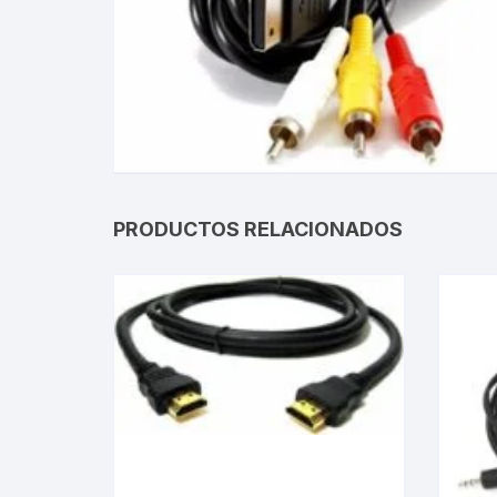
Gabinetes
Router-Exte
Coolers
Fuentes
PRODUCTOS RELACIONADOS
Procesado
Adaptador
Microfonos
CPU armad
Monitores
MOTHERB