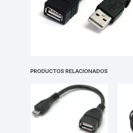
Gabinetes
Router-Exte
Coolers
Fuentes
Procesado
PRODUCTOS RELACIONADOS
Adaptador
Microfonos
CPU armad
Monitores
MOTHERB