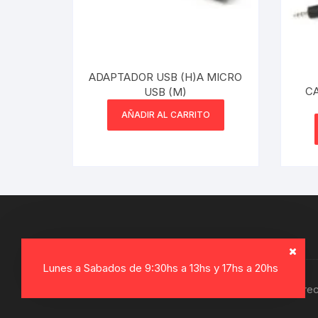
Webcam
Hub USB
ADAPTADOR USB (H)A MICRO
CA
USB (M)
Memorias 
AÑADIR AL CARRITO
Joystick P
Caddy disk
Lector Cod
Otros
Lunes a Sabados de 9:30hs a 13hs y 17hs a 20hs
Copyright © 2026, Electro Gamer. Todos los dere