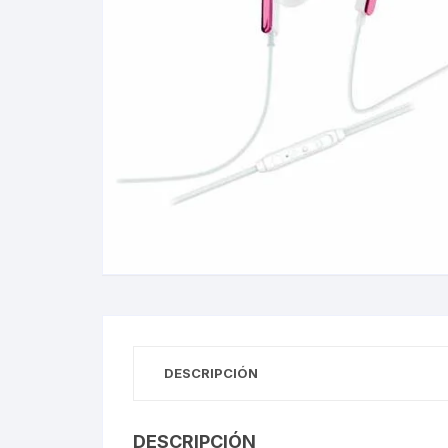
Gabinetes
Router-Exte
Coolers
Fuentes
Procesado
Adaptador
Microfonos
CPU armad
DESCRIPCIÓN
Monitores
DESCRIPCIÓN
MOTHERB