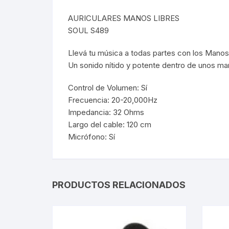
AURICULARES MANOS LIBRES
Webcam
SOUL S489
Hub USB
Llevá tu música a todas partes con los Manos
Un sonido nítido y potente dentro de unos ma
Memorias 
Control de Volumen: Sí
Joystick P
Frecuencia: 20-20,000Hz
Impedancia: 32 Ohms
Caddy disk
Largo del cable: 120 cm
Micrófono: Sí
Lector Cod
Otros
PRODUCTOS RELACIONADOS