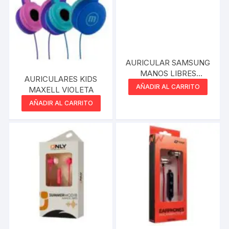
AURICULAR SAMSUNG
MANOS LIBRES
AURICULARES KIDS
REPLICA
AÑADIR AL CARRITO
MAXELL VIOLETA
AÑADIR AL CARRITO