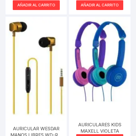
MICROFONO MIC-119
AZUL
AÑADIR AL CARRITO
AÑADIR AL CARRITO
AURICULARES KIDS
AURICULAR WESDAR
MAXELL VIOLETA
MANOS LIBRES WD-R21