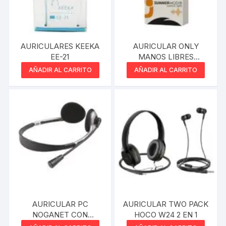
AURICULARES KEEKA
AURICULAR ONLY
EE-21
MANOS LIBRES
SUMMER MOD18 ROSA
AÑADIR AL CARRITO
AÑADIR AL CARRITO
AURICULAR PC
AURICULAR TWO PACK
NOGANET CON
HOCO W24 2 EN 1
MICROFONO MIC-119