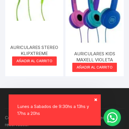
AURICULARES STEREO
KLIPXTREME
AURICULARES KIDS
MAXELL VIOLETA
AÑADIR AL CARRITO
AÑADIR AL CARRITO
Lunes a Sabados de 9:30hs a 13hs y
17hs a 20hs
Copyright © 2026, Electro Gamer. Todos los derechos
reservados.