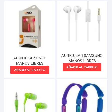
AURICULAR SAMSUNG
AURICULAR ONLY
MANOS LIBRES
MANOS LIBRES
REPLICA
AÑADIR AL CARRITO
SUMMER MOD18 ROSA
AÑADIR AL CARRITO