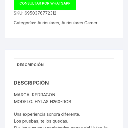
CONSULTAR POR WHATSAPP
SKU:
6950376772312
Categorías:
Auriculares
,
Auriculares Gamer
DESCRIPCIÓN
DESCRIPCIÓN
MARCA: REDRAGON
MODELO: HYLAS H260-RGB
Una experiencia sonora diferente.
Los pruebas, te los quedas.
Si a las suaves y acolchadas copas del Hylas, le