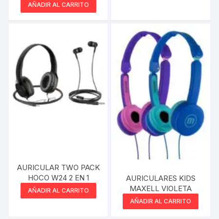
VARIOS COLORES
AÑADIR AL CARRITO
AURICULAR TWO PACK
HOCO W24 2 EN 1
AURICULARES KIDS
MAXELL VIOLETA
AÑADIR AL CARRITO
AÑADIR AL CARRITO