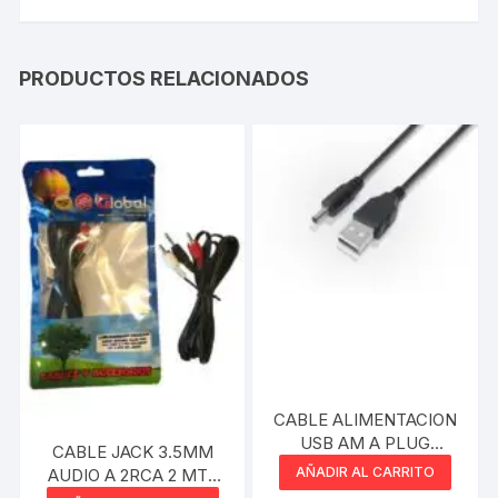
PRODUCTOS RELACIONADOS
CABLE ALIMENTACION
USB AM A PLUG
CABLE JACK 3.5MM
1.35MM DE 0.80MM
AÑADIR AL CARRITO
AUDIO A 2RCA 2 MTS