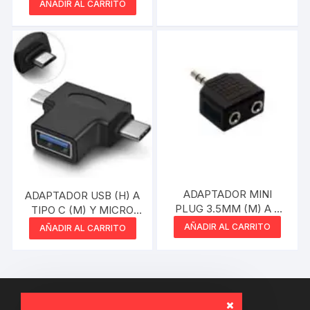
NETMAK
AÑADIR AL CARRITO
ADAPTADOR MINI
ADAPTADOR USB (H) A
PLUG 3.5MM (M) A 2
TIPO C (M) Y MICRO
MINI PLUG (H)
USB (M)
AÑADIR AL CARRITO
AÑADIR AL CARRITO