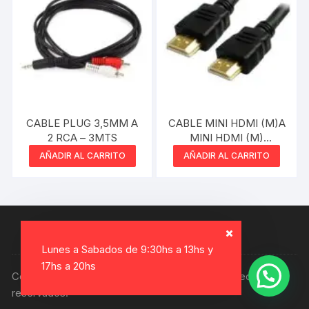
CABLE PLUG 3,5MM A
CABLE MINI HDMI (M)A
2 RCA – 3MTS
MINI HDMI (M)
MEGALITE
AÑADIR AL CARRITO
AÑADIR AL CARRITO
Lunes a Sabados de 9:30hs a 13hs y
17hs a 20hs
Copyright © 2026, Electro Gamer. Todos los derechos
reservados.