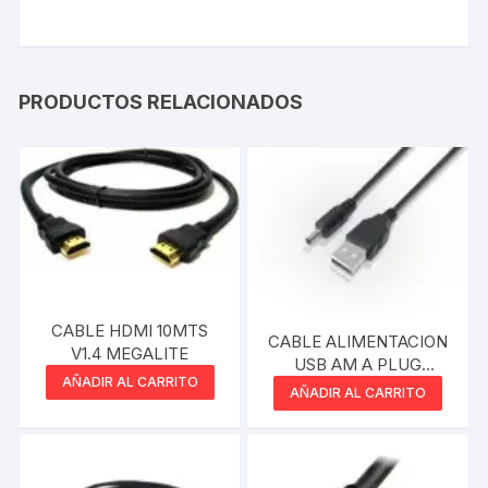
PRODUCTOS RELACIONADOS
CABLE HDMI 10MTS
CABLE ALIMENTACION
V1.4 MEGALITE
USB AM A PLUG
AÑADIR AL CARRITO
1.35MM DE 0.80MM
AÑADIR AL CARRITO