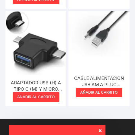
CABLE ALIMENTACION
ADAPTADOR USB (H) A
USB AM A PLUG
TIPO C (M) Y MICRO
1.35MM DE 0.80MM
AÑADIR AL CARRITO
USB (M)
AÑADIR AL CARRITO