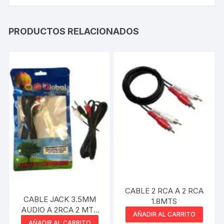
PRODUCTOS RELACIONADOS
CABLE 2 RCA A 2 RCA
CABLE JACK 3.5MM
1.8MTS
AUDIO A 2RCA 2 MTS
AÑADIR AL CARRITO
NETMAK
AÑADIR AL CARRITO