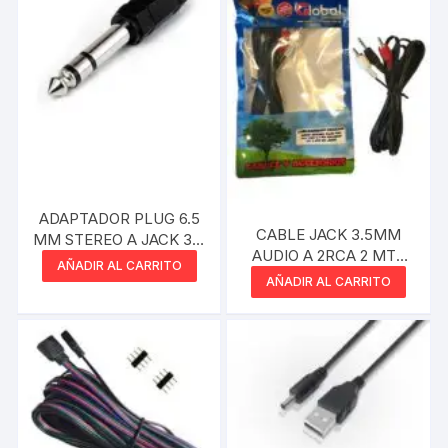
ADAPTADOR PLUG 6.5
CABLE JACK 3.5MM
MM STEREO A JACK 3.5
AUDIO A 2RCA 2 MTS
MM
AÑADIR AL CARRITO
NETMAK
AÑADIR AL CARRITO